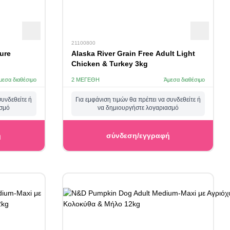
21100800
ure
Alaska River Grain Free Adult Light
Chicken & Turkey 3kg
μεσα διαθέσιμο
2 ΜΕΓΈΘΗ
Άμεσα διαθέσιμο
συνδεθείτε ή
Για εμφάνιση τιμών θα πρέπει να συνδεθείτε ή
ασμό
να δημιουργήστε λογαριασμό
ή
σύνδεση/εγγραφή