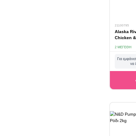
21100795
Alaska Riv
Chicken &
2 ΜΕΓΈΘΗ
Για εμφάνισ
να 