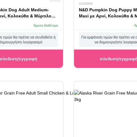
11102642
kin Dog Adult Medium-
N&D Pumpkin Dog Puppy M
ρνί, Κολοκύθα & Μύρτιλο
Maxi με Αρνί, Κολοκύθα & 
12kg
Άμεσα διαθέσιμο
Ά
η τιμών θα πρέπει να συνδεθείτε ή
Για εμφάνιση τιμών θα πρέπει να 
δημιουργήστε λογαριασμό
να δημιουργήστε λογαρι
σύνδεση/εγγραφή
σύνδεση/εγγραφ