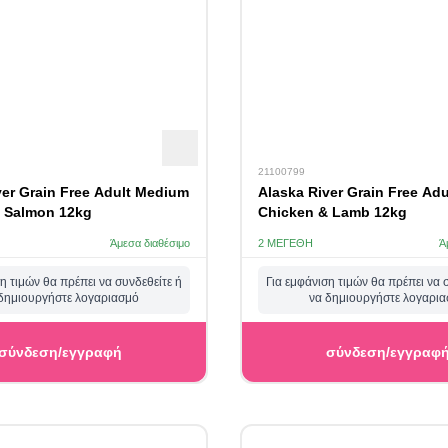
21100799
ver Grain Free Adult Medium
Alaska River Grain Free Ad
 Salmon 12kg
Chicken & Lamb 12kg
Άμεσα διαθέσιμο
2 ΜΕΓΈΘΗ
Ά
η τιμών θα πρέπει να συνδεθείτε ή
Για εμφάνιση τιμών θα πρέπει να 
δημιουργήστε λογαριασμό
να δημιουργήστε λογαρι
σύνδεση/εγγραφή
σύνδεση/εγγραφ