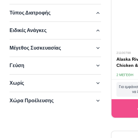
Τύπος Διατροφής
Ειδικές Ανάγκες
Μέγεθος Συσκευασίας
21100798
Alaska Ri
Γεύση
Chicken &
2 ΜΕΓΈΘΗ
Χωρίς
Για εμφάνισ
να 
Χώρα Προέλευσης