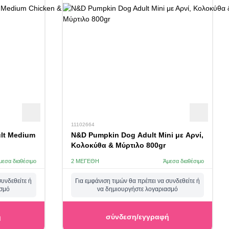
11102664
ult Medium
N&D Pumpkin Dog Adult Mini με Αρνί,
Κολοκύθα & Μύρτιλο 800gr
μεσα διαθέσιμο
2 ΜΕΓΈΘΗ
Άμεσα διαθέσιμο
συνδεθείτε ή
Για εμφάνιση τιμών θα πρέπει να συνδεθείτε ή
ασμό
να δημιουργήστε λογαριασμό
ή
σύνδεση/εγγραφή