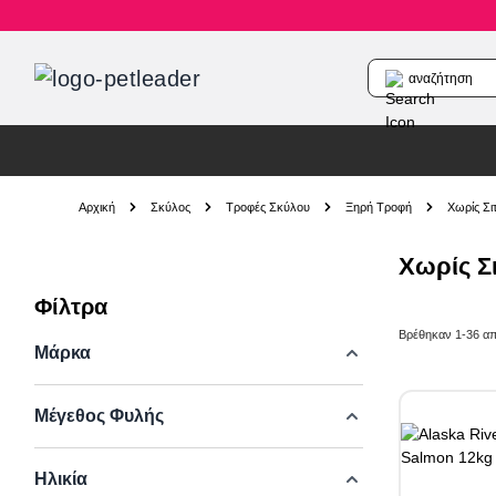
αναζήτηση
Skip to Content
Αρχική
Σκύλος
Τροφές Σκύλου
Ξηρή Τροφή
Χωρίς Σι
Χωρίς Σι
Φίλτρα
Skip to product list
Βρέθηκαν
1
-
36
α
Μάρκα
Μέγεθος Φυλής
Ηλικία