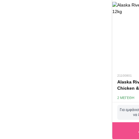
21100801
Alaska Riv
Chicken &
2 ΜΕΓΈΘΗ
Για εμφάνισ
να 