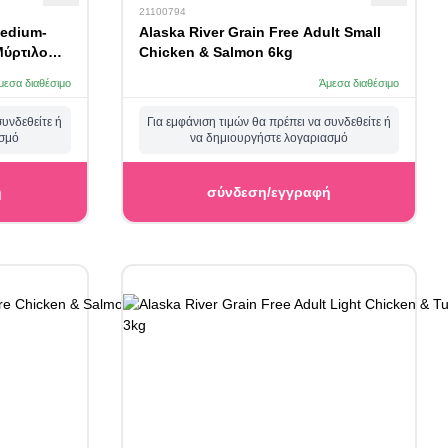
21100794
edium-
Alaska River Grain Free Adult Small
Μύρτιλο
Chicken & Salmon 6kg
μεσα διαθέσιμο
Άμεσα διαθέσιμο
συνδεθείτε ή
Για εμφάνιση τιμών θα πρέπει να συνδεθείτε ή
ασμό
να δημιουργήστε λογαριασμό
ή
σύνδεση/εγγραφή