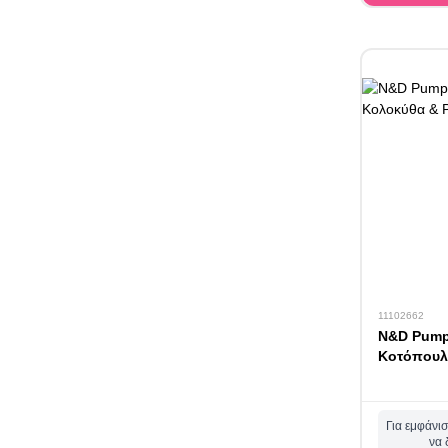
11102662
N&D Pump
Κοτόπουλο
Για εμφάνισ
να 