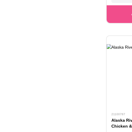
21100787
Alaska Ri
Chicken &