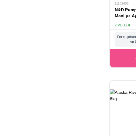
11102655
N&D Pump
Maxi με Α
2.5kg
2 ΜΕΓΈΘΗ
Για εμφάνισ
να 