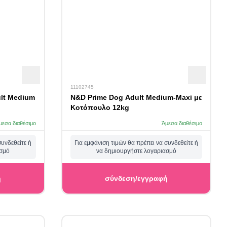
11102745
ult Medium
N&D Prime Dog Adult Medium-Maxi με
Κοτόπουλο 12kg
μεσα διαθέσιμο
Άμεσα διαθέσιμο
συνδεθείτε ή
Για εμφάνιση τιμών θα πρέπει να συνδεθείτε ή
ασμό
να δημιουργήστε λογαριασμό
ή
σύνδεση/εγγραφή