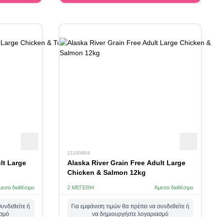
21100804
lt Large
Alaska River Grain Free Adult Large
Chicken & Salmon 12kg
μεσα διαθέσιμο
2 ΜΕΓΈΘΗ
Άμεσα διαθέσιμο
συνδεθείτε ή
Για εμφάνιση τιμών θα πρέπει να συνδεθείτε ή
ασμό
να δημιουργήστε λογαριασμό