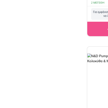
2 ΜΕΓΈΘΗ
Για εμφάνισ
να 