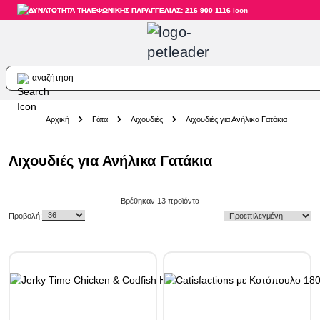
ΔΥΝΑΤΟΤΗΤΑ ΤΗΛΕΦΩΝΙΚΗΣ ΠΑΡΑΓΓΕΛΙΑΣ: 216 900 1116
αναζήτηση
Skip to Content
Αρχική
Γάτα
Λιχουδιές
Λιχουδιές για Ανήλικα Γατάκια
Λιχουδιές για Ανήλικα Γατάκια
Skip to product list
Βρέθηκαν
13
προϊόντα
Προβολή: