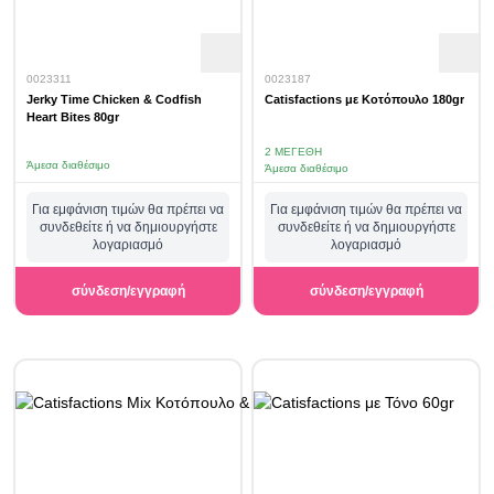
0023311
0023187
Jerky Time Chicken & Codfish
Catisfactions με Κοτόπουλο 180gr
Heart Bites 80gr
2 ΜΕΓΈΘΗ
Άμεσα διαθέσιμο
Άμεσα διαθέσιμο
Για εμφάνιση τιμών θα πρέπει να
Για εμφάνιση τιμών θα πρέπει να
συνδεθείτε ή να δημιουργήστε
συνδεθείτε ή να δημιουργήστε
λογαριασμό
λογαριασμό
σύνδεση/εγγραφή
σύνδεση/εγγραφή