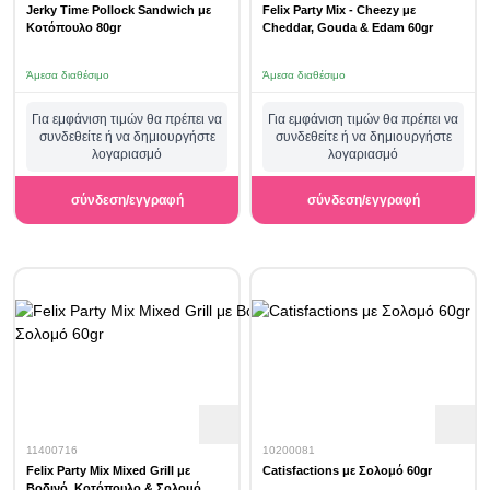
Jerky Time Pollock Sandwich με
Felix Party Mix - Cheezy με
Κοτόπουλο 80gr
Cheddar, Gouda & Edam 60gr
Άμεσα διαθέσιμο
Άμεσα διαθέσιμο
Για εμφάνιση τιμών θα πρέπει να
Για εμφάνιση τιμών θα πρέπει να
συνδεθείτε ή να δημιουργήστε
συνδεθείτε ή να δημιουργήστε
λογαριασμό
λογαριασμό
σύνδεση/εγγραφή
σύνδεση/εγγραφή
11400716
10200081
Felix Party Mix Mixed Grill με
Catisfactions με Σολομό 60gr
Βοδινό, Κοτόπουλο & Σολομό