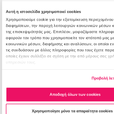
2 ΜΕΓΈΘΗ
2 ΜΕΓΈΘΗ
Άμεσα διαθέσιμο
Άμεσα διαθέσιμο
Αυτή η ιστοσελίδα χρησιμοποιεί cookies
Για εμφάνιση τιμών θα πρέπει να
Για εμφάνιση τιμών θα πρέπει να
συνδεθείτε ή να δημιουργήστε
συνδεθείτε ή να δημιουργήστε
Χρησιμοποιούμε cookie για την εξατομίκευση περιεχομένου
λογαριασμό
λογαριασμό
διαφημίσεων, την παροχή λειτουργιών κοινωνικών μέσων κ
της επισκεψιμότητάς μας. Επιπλέον, μοιραζόμαστε πληροφ
σύνδεση/εγγραφή
σύνδεση/εγγραφή
αφορούν τον τρόπο που χρησιμοποιείτε τον ιστότοπό μας μ
κοινωνικών μέσων, διαφήμισης και αναλύσεων, οι οποίοι 
τις συνδυάσουν με άλλες πληροφορίες που τους έχετε παρα
οποίες έχουν συλλέξει σε σχέση με την από μέρους σας χρ
υπηρεσιών τους.
Προβολή λε
10200078
Αποδοχή όλων των cookies
Catisfactions με Μοσχάρι 60gr
Χρησιμοποίησε μόνο τα απαραίτητα cookies
Άμεσα διαθέσιμο