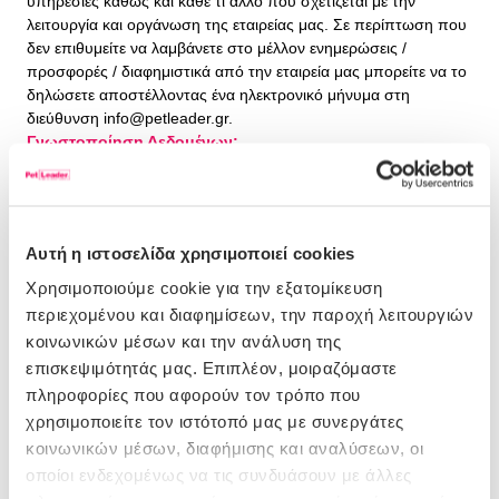
υπηρεσίες καθώς και κάθε τι άλλο που σχετίζεται με την
λειτουργία και οργάνωση της εταιρείας μας. Σε περίπτωση που
δεν επιθυμείτε να λαμβάνετε στο μέλλον ενημερώσεις /
προσφορές / διαφημιστικά από την εταιρεία μας μπορείτε να το
δηλώσετε αποστέλλοντας ένα ηλεκτρονικό μήνυμα στη
διεύθυνση
info@petleader.gr
.
Γνωστοποίηση Δεδομένων:
Η PET LEADER δεν αποκαλύπτει τα στοιχεία των χρηστών και
των συναλλαγών τους παρά μόνο αν έχει έγγραφη
εξουσιοδότηση από το υποκείμενο των δεδομένων ή αυτό
επιβάλλεται από δικαστική απόφαση, εισαγγελική παραγγελία ή
Αυτή η ιστοσελίδα χρησιμοποιεί cookies
απόφαση / διάταξη άλλης δημόσιας αρχής.
Σύνδεση σε άλλες ιστοσελίδες: Μέσω της ιστοσελίδας της PET
Χρησιμοποιούμε cookie για την εξατομίκευση
LEADER μπορεί να δίνεται η δυνατότητα σύνδεσης με
περιεχομένου και διαφημίσεων, την παροχή λειτουργιών
ιστοσελίδες άλλων εταιριών. Η PET LEADER δεν
κοινωνικών μέσων και την ανάλυση της
φέρει ευθύνη έναντι των χρηστών για τυχόν διαρροή των
επισκεψιμότητάς μας. Επιπλέον, μοιραζόμαστε
προσωπικών τους δεδομένων λόγω χρήσης εκ μέρους τους
πληροφορίες που αφορούν τον τρόπο που
μέσα από την ιστοσελίδα της εταιρίας, προϊόντων και
χρησιμοποιείτε τον ιστότοπό μας με συνεργάτες
υπηρεσιών τρίτων.
COOKIES:
κοινωνικών μέσων, διαφήμισης και αναλύσεων, οι
Η PET LEADER μπορεί να χρησιμοποιεί cookies για την
οποίοι ενδεχομένως να τις συνδυάσουν με άλλες
αναγνώριση του χρήστη. Τα cookies είναι μικρά αρχεία κειμένου