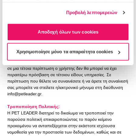
πληροφορίες που τους έχετε παραχωρήσει ή τις οποίες
που αποθηκεύονται στο τερματικό του κάθε χρήστη, χωρίς να
έχουν συλλέξει σε σχέση με την από μέρους σας χρήση
λαμβάνουν οποιαδήποτε πληροφορία ή να λαμβάνουν γνώση
Προβολή λεπτομερειών
των υπηρεσιών τους.
προσωπικών αρχείων ή εγγράφων του χρήστη. Τα cookies
χρησιμοποιούνται αποκλειστικά και μόνο για τη διευκόλυνση
πρόσβασης του χρήστη σε συγκεκριμένα προϊόντα ή/και
Αποδοχή όλων των cookies
υπηρεσίες και για στατιστικούς λόγους προκειμένου να
καθορίζονται οι περιοχές στις οποίες τα προϊόντα ή/και οι
υπηρεσίες της PET LEADER είναι δημοφιλή ή για λόγους
Χρησιμοποίησε μόνο τα απαραίτητα cookies
marketing. Η PET LEADER δίνει το δικαίωμα στους χρήστες να
δηλώσουν την αντίθεσή τους στη χρήση μηχανισμών cookies,
σε μια τέτοια περίπτωση ο χρήστης δεν θα μπορεί να έχει
περαιτέρω πρόσβαση σε τέτοιου είδους υπηρεσίες. Σε
περίπτωση που θέλετε να συναινέσετε ή να άρετε τη συναίνεσή
σας μπορείτε να στείλετε ηλεκτρονικό μήνυμα στη διεύθυνση
info@petleader.gr
.
Τροποποίηση Πολιτικής:
Η PET LEADER διατηρεί το δικαίωμα να τροποποιεί την
παρούσα πολιτική επικαιροποιώντας το παρόν κείμενο
προκειμένου να ανταπεξέρχεται στην εκάστοτε ισχύουσα
νομοθεσία για την προστασία των δεδομένων, καθώς και σε