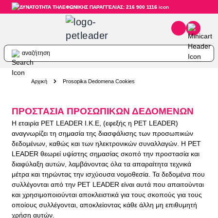
ΔΥΝΑΤΟΤΗΤΑ ΤΗΛΕΦΩΝΙΚΗΣ ΠΑΡΑΓΓΕΛΙΑΣ: 216 900 1116
αναζήτηση
Skip to Content
Αρχική
Prosopika Dedomena Cookies
ΠΡ
ΟΣΤΑΣΙΑ ΠΡΟΣΩΠΙΚΩΝ ΔΕΔΟΜΕΝΩΝ
Η εταιρία PET LEADER I.K.E, (εφεξής η PET LEADER)
αναγνωρίζει τη σημασία της διασφάλισης των προσωπικών
δεδομένων, καθώς και των ηλεκτρονικών συναλλαγών. Η PET
LEADER θεωρεί υψίστης σημασίας σκοπό την προστασία και
διαφύλαξη αυτών, λαμβάνοντας όλα τα απαραίτητα τεχνικά
μέτρα και τηρώντας την ισχύουσα νομοθεσία. Τα δεδομένα που
συλλέγονται από την PET LEADER είναι αυτά που απαιτούνται
και χρησιμοποιούνται αποκλειστικά για τους σκοπούς για τους
οποίους συλλέγονται, αποκλείοντας κάθε άλλη μη επιθυμητή
χρήση αυτών.