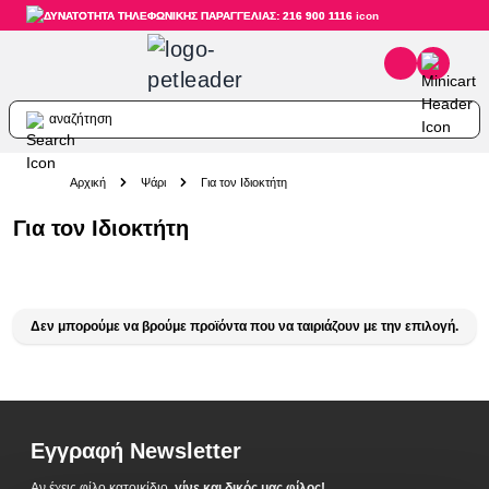
ΔΥΝΑΤΟΤΗΤΑ ΤΗΛΕΦΩΝΙΚΗΣ ΠΑΡΑΓΓΕΛΙΑΣ: 216 900 1116
αναζήτηση
Skip to Content
Αρχική
Ψάρι
Για τον Ιδιοκτήτη
Για τον Ιδιοκτήτη
Δεν μπορούμε να βρούμε προϊόντα που να ταιριάζουν με την επιλογή.
Εγγραφή Newsletter
Αν έχεις φίλο κατοικίδιο,
γίνε και δικός μας φίλος!