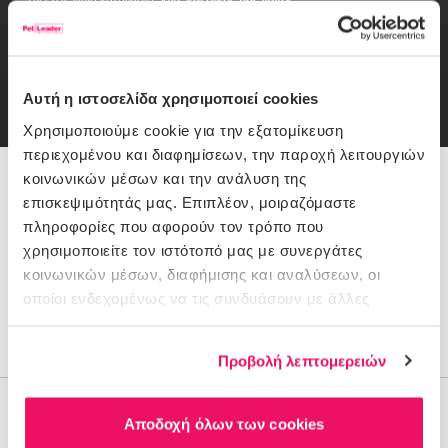
Δες εδώ πρώτος ο,τι νέο έρχεται στο PetLeader και όλες τις
αποκλειστικές προσφορές.
Email
εγγραφή
Αυτή η ιστοσελίδα χρησιμοποιεί cookies
Συμφωνώ με την
Πολιτική Απορρήτου
Χρησιμοποιούμε cookie για την εξατομίκευση
περιεχομένου και διαφημίσεων, την παροχή λειτουργιών
κοινωνικών μέσων και την ανάλυση της
216 900 1116
επισκεψιμότητάς μας. Επιπλέον, μοιραζόμαστε
πληροφορίες που αφορούν τον τρόπο που
χρησιμοποιείτε τον ιστότοπό μας με συνεργάτες
Θέλεις Βοήθεια;
κοινωνικών μέσων, διαφήμισης και αναλύσεων, οι
Πώς πληρώνω
οποίοι ενδεχομένως να τις συνδυάσουν με άλλες
Παραδόσεις/Επιστροφές
πληροφορίες που τους έχετε παραχωρήσει ή τις οποίες
έχουν συλλέξει σε σχέση με την από μέρους σας χρήση
Έξοδα αποστολής
Προβολή λεπτομερειών
των υπηρεσιών τους.
Η Εταιρεία
Αποδοχή όλων των cookies
Ο λογαριασμός μου