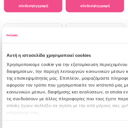
σύνδεση/εγγραφή
σύνδεση/εγγραφή
Αυτή η ιστοσελίδα χρησιμοποιεί cookies
Χρησιμοποιούμε cookie για την εξατομίκευση περιεχομένου
διαφημίσεων, την παροχή λειτουργιών κοινωνικών μέσων κ
11300541
11300540
Vetlife Dog Hepatic 300gr
Hill's Prescription Diet Canine w/d
της επισκεψιμότητάς μας. Επιπλέον, μοιραζόμαστε πληροφ
Digestive/Weight/Diabetes
αφορούν τον τρόπο που χρησιμοποιείτε τον ιστότοπό μας μ
Management 370gr
κοινωνικών μέσων, διαφήμισης και αναλύσεων, οι οποίοι 
Άμεσα διαθέσιμο
Άμεσα διαθέσιμο
τις συνδυάσουν με άλλες πληροφορίες που τους έχετε παρα
οποίες έχουν συλλέξει σε σχέση με την από μέρους σας χρ
Για εμφάνιση τιμών θα πρέπει να
Για εμφάνιση τιμών θα πρέπει να
συνδεθείτε ή να δημιουργήστε
συνδεθείτε ή να δημιουργήστε
υπηρεσιών τους.
λογαριασμό
λογαριασμό
σύνδεση/εγγραφή
σύνδεση/εγγραφή