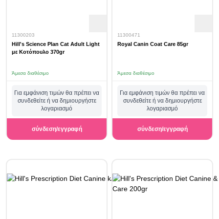
11300203
11300471
Hill's Science Plan Cat Adult Light
Royal Canin Coat Care 85gr
με Κοτόπουλο 370gr
Άμεσα διαθέσιμο
Άμεσα διαθέσιμο
Για εμφάνιση τιμών θα πρέπει να
Για εμφάνιση τιμών θα πρέπει να
συνδεθείτε ή να δημιουργήστε
συνδεθείτε ή να δημιουργήστε
λογαριασμό
λογαριασμό
σύνδεση/εγγραφή
σύνδεση/εγγραφή