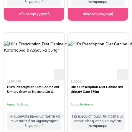
λογαριασμό
λογαριασμό
σύνδεση/εγγραφή
σύνδεση/εγγραφή
11300485
11300214
Hill's Prescription Diet Canine c/d
Hill's Prescription Diet Canine u/d
Urinary Stew με Κοτόπουλο &
Urinary Care 370gr
Λαχανικά 354gr
Άμεσα διαθέσιμο
Άμεσα διαθέσιμο
Για εμφάνιση τιμών θα πρέπει να
Για εμφάνιση τιμών θα πρέπει να
συνδεθείτε ή να δημιουργήστε
συνδεθείτε ή να δημιουργήστε
λογαριασμό
λογαριασμό