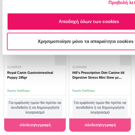
Προβολή λε
Αποδοχή όλων των cookies
Χρησιμοποίησε μόνο τα απαραίτητα cookies
11300515
11300489
Royal Canin Gastrointestinal
Hill's Prescription Diet Canine i/d
Puppy 195gr
Digestive Stress Mini Stew με
Κοτόπουλο & Λαχανικά 156gr
Άμεσα διαθέσιμο
Άμεσα διαθέσιμο
Για εμφάνιση τιμών θα πρέπει να
Για εμφάνιση τιμών θα πρέπει να
συνδεθείτε ή να δημιουργήστε
συνδεθείτε ή να δημιουργήστε
λογαριασμό
λογαριασμό
σύνδεση/εγγραφή
σύνδεση/εγγραφή