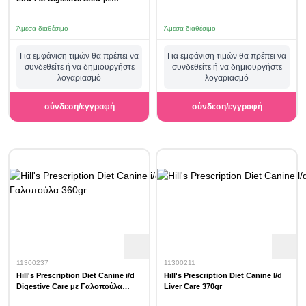
Κοτόπουλο & Λαχανικά 354gr
Άμεσα διαθέσιμο
Άμεσα διαθέσιμο
Για εμφάνιση τιμών θα πρέπει να
Για εμφάνιση τιμών θα πρέπει να
συνδεθείτε ή να δημιουργήστε
συνδεθείτε ή να δημιουργήστε
λογαριασμό
λογαριασμό
σύνδεση/εγγραφή
σύνδεση/εγγραφή
11300237
11300211
Hill's Prescription Diet Canine i/d
Hill's Prescription Diet Canine l/d
Digestive Care με Γαλοπούλα
Liver Care 370gr
360gr