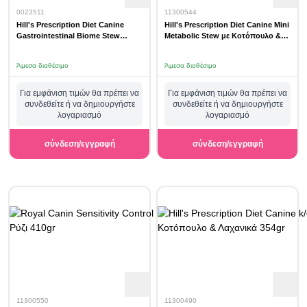
0023511
11300544
Hill's Prescription Diet Canine
Hill's Prescription Diet Canine Mini
Gastrointestinal Biome Stew
Metabolic Stew με Κοτόπουλο &
Chicken & Vegetables 354gr
Λαχανικά 156gr
Άμεσα διαθέσιμο
Άμεσα διαθέσιμο
Για εμφάνιση τιμών θα πρέπει να
Για εμφάνιση τιμών θα πρέπει να
συνδεθείτε ή να δημιουργήστε
συνδεθείτε ή να δημιουργήστε
λογαριασμό
λογαριασμό
σύνδεση/εγγραφή
σύνδεση/εγγραφή
11300550
11300490