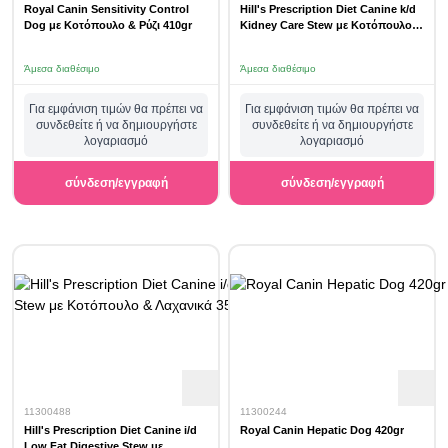
Royal Canin Sensitivity Control
Hill's Prescription Diet Canine k/d
Dog με Κοτόπουλο & Ρύζι 410gr
Kidney Care Stew με Κοτόπουλο &
Λαχανικά 354gr
Άμεσα διαθέσιμο
Άμεσα διαθέσιμο
Για εμφάνιση τιμών θα πρέπει να
Για εμφάνιση τιμών θα πρέπει να
συνδεθείτε ή να δημιουργήστε
συνδεθείτε ή να δημιουργήστε
λογαριασμό
λογαριασμό
σύνδεση/εγγραφή
σύνδεση/εγγραφή
11300488
11300244
Hill's Prescription Diet Canine i/d
Royal Canin Hepatic Dog 420gr
Low Fat Digestive Stew με