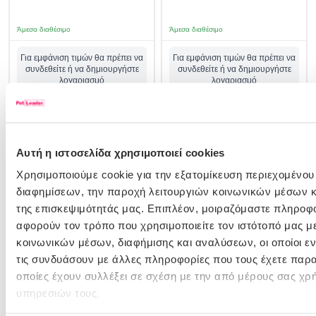
Άμεσα διαθέσιμο
Άμεσα διαθέσιμο
Για εμφάνιση τιμών θα πρέπει να
Για εμφάνιση τιμών θα πρέπει να
συνδεθείτε ή να δημιουργήστε
συνδεθείτε ή να δημιουργήστε
λογαριασμό
λογαριασμό
σύνδεση/εγγραφή
σύνδεση/εγγραφή
Αυτή η ιστοσελίδα χρησιμοποιεί cookies
Χρησιμοποιούμε cookie για την εξατομίκευση περιεχομένου
διαφημίσεων, την παροχή λειτουργιών κοινωνικών μέσων κ
της επισκεψιμότητάς μας. Επιπλέον, μοιραζόμαστε πληροφ
αφορούν τον τρόπο που χρησιμοποιείτε τον ιστότοπό μας μ
κοινωνικών μέσων, διαφήμισης και αναλύσεων, οι οποίοι 
τις συνδυάσουν με άλλες πληροφορίες που τους έχετε παρα
10100735
οποίες έχουν συλλέξει σε σχέση με την από μέρους σας χρ
Pedigree Rodeo Duos με Μοσχάρι
υπηρεσιών τους.
& Τυρί 7τμχ 123gr