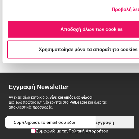
Άμεσα διαθέσιμο
Προβολή λε
Για εμφάνιση τιμών θα πρέπει να
συνδεθείτε ή να δημιουργήστε
λογαριασμό
Αποδοχή όλων των cookies
σύνδεση/εγγραφή
Χρησιμοποίησε μόνο τα απαραίτητα cookies
Εγγραφή Newsletter
Αν έχεις φίλο κατοικίδιο,
γίνε και δικός μας φίλος!
Δες εδώ πρώτος ο,τι νέο έρχεται στο PetLeader και όλες τις
αποκλειστικές προσφορές.
Email
εγγραφή
Συμφωνώ με την
Πολιτική Απορρήτου