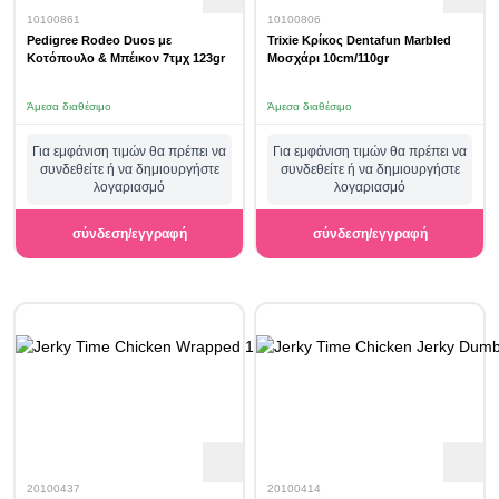
10100861
10100806
Pedigree Rodeo Duos με
Trixie Κρίκος Dentafun Marbled
Κοτόπουλο & Μπέικον 7τμχ 123gr
Μοσχάρι 10cm/110gr
Άμεσα διαθέσιμο
Άμεσα διαθέσιμο
Για εμφάνιση τιμών θα πρέπει να
Για εμφάνιση τιμών θα πρέπει να
συνδεθείτε ή να δημιουργήστε
συνδεθείτε ή να δημιουργήστε
λογαριασμό
λογαριασμό
σύνδεση/εγγραφή
σύνδεση/εγγραφή
20100437
20100414