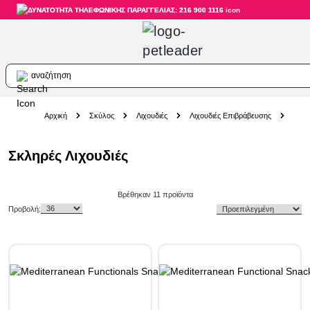
ΔΥΝΑΤΟΤΗΤΑ ΤΗΛΕΦΩΝΙΚΗΣ ΠΑΡΑΓΓΕΛΙΑΣ: 216 900 1116
αναζήτηση
Skip to Content
Αρχική
Σκύλος
Λιχουδιές
Λιχουδιές Επιβράβευσης
Σκλη
Σκληρές Λιχουδιές
Skip to product list
Βρέθηκαν
11
προϊόντα
Προβολή: