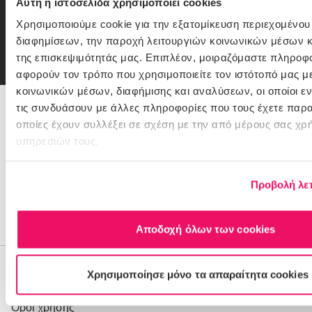
Αυτή η ιστοσελίδα χρησιμοποιεί cookies
αποκλειστικές προσφορές.
Χρησιμοποιούμε cookie για την εξατομίκευση περιεχομένου
Email
εγγραφή
διαφημίσεων, την παροχή λειτουργιών κοινωνικών μέσων κ
της επισκεψιμότητάς μας. Επιπλέον, μοιραζόμαστε πληροφ
Συμφωνώ με την
Πολιτική Απορρήτου
αφορούν τον τρόπο που χρησιμοποιείτε τον ιστότοπό μας μ
κοινωνικών μέσων, διαφήμισης και αναλύσεων, οι οποίοι 
τις συνδυάσουν με άλλες πληροφορίες που τους έχετε παρα
216 900 1116
οποίες έχουν συλλέξει σε σχέση με την από μέρους σας χρ
υπηρεσιών τους.
Θέλεις Βοήθεια;
Πώς πληρώνω
Προβολή λε
Παραδόσεις/Επιστροφές
Έξοδα αποστολής
Αποδοχή όλων των cookies
Η Εταιρεία
Χρησιμοποίησε μόνο τα απαραίτητα cookies
Ο λογαριασμός μου
Όροι χρήσης