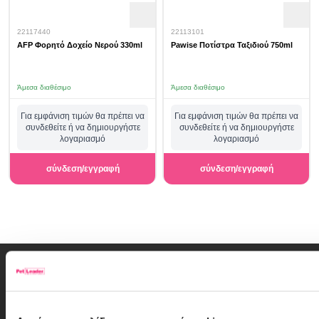
22117440
22113101
AFP Φορητό Δοχείο Νερού 330ml
Pawise Ποτίστρα Ταξιδιού 750ml
Άμεσα διαθέσιμο
Άμεσα διαθέσιμο
Για εμφάνιση τιμών θα πρέπει να
Για εμφάνιση τιμών θα πρέπει να
συνδεθείτε ή να δημιουργήστε
συνδεθείτε ή να δημιουργήστε
λογαριασμό
λογαριασμό
σύνδεση/εγγραφή
σύνδεση/εγγραφή
Εγγραφή Newsletter
Αν έχεις φίλο κατοικίδιο,
γίνε και δικός μας φίλος!
Δες εδώ πρώτος ο,τι νέο έρχεται στο PetLeader και όλες τις