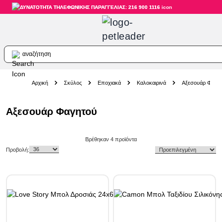
ΔΥΝΑΤΟΤΗΤΑ ΤΗΛΕΦΩΝΙΚΗΣ ΠΑΡΑΓΓΕΛΙΑΣ: 216 900 1116
αναζήτηση
Skip to Content
Αρχική
Σκύλος
Εποχιακά
Καλοκαιρινά
Αξεσουάρ Φαγη
Αξεσουάρ Φαγητού
Skip to product list
Βρέθηκαν
4
προϊόντα
Προβολή: