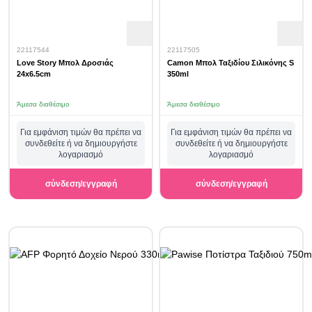
22117544
22117505
Love Story Μπολ Δροσιάς
Camon Μπολ Ταξιδίου Σιλικόνης S
24x6.5cm
350ml
Άμεσα διαθέσιμο
Άμεσα διαθέσιμο
Για εμφάνιση τιμών θα πρέπει να
Για εμφάνιση τιμών θα πρέπει να
συνδεθείτε ή να δημιουργήστε
συνδεθείτε ή να δημιουργήστε
λογαριασμό
λογαριασμό
σύνδεση/εγγραφή
σύνδεση/εγγραφή