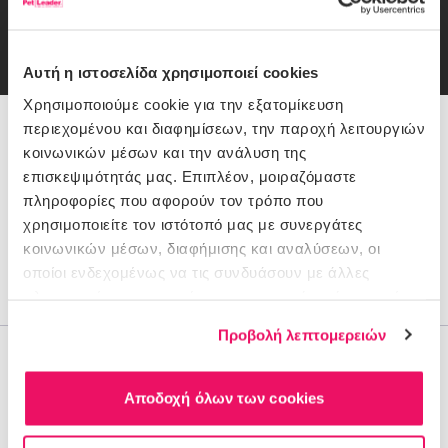
Email
εγγραφή
Συμφωνώ με την
Πολιτική Απορρήτου
Αυτή η ιστοσελίδα χρησιμοποιεί cookies
Χρησιμοποιούμε cookie για την εξατομίκευση
περιεχομένου και διαφημίσεων, την παροχή λειτουργιών
216 900 1116
κοινωνικών μέσων και την ανάλυση της
επισκεψιμότητάς μας. Επιπλέον, μοιραζόμαστε
πληροφορίες που αφορούν τον τρόπο που
Θέλεις Βοήθεια;
χρησιμοποιείτε τον ιστότοπό μας με συνεργάτες
Πώς πληρώνω
κοινωνικών μέσων, διαφήμισης και αναλύσεων, οι
Παραδόσεις/Επιστροφές
οποίοι ενδεχομένως να τις συνδυάσουν με άλλες
Έξοδα αποστολής
πληροφορίες που τους έχετε παραχωρήσει ή τις οποίες
έχουν συλλέξει σε σχέση με την από μέρους σας χρήση
Προβολή λεπτομερειών
των υπηρεσιών τους.
Η Εταιρεία
Ο λογαριασμός μου
Αποδοχή όλων των cookies
Όροι χρήσης
Προσωπικά Δεδομένα