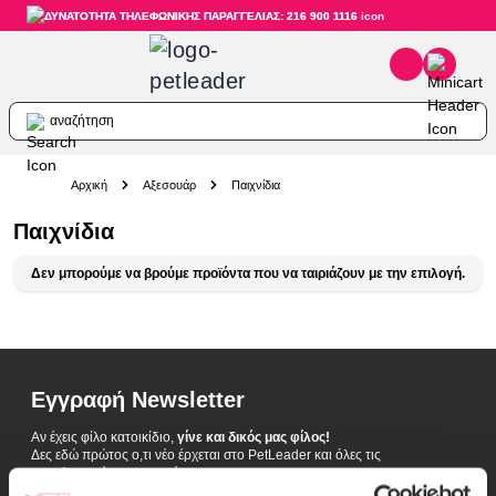
ΔΥΝΑΤΟΤΗΤΑ ΤΗΛΕΦΩΝΙΚΗΣ ΠΑΡΑΓΓΕΛΙΑΣ: 216 900 1116
αναζήτηση
Skip to Content
Αρχική
Αξεσουάρ
Παιχνίδια
Παιχνίδια
Δεν μπορούμε να βρούμε προϊόντα που να ταιριάζουν με την επιλογή.
Εγγραφή Newsletter
Αν έχεις φίλο κατοικίδιο,
γίνε και δικός μας φίλος!
Δες εδώ πρώτος ο,τι νέο έρχεται στο PetLeader και όλες τις
αποκλειστικές προσφορές.