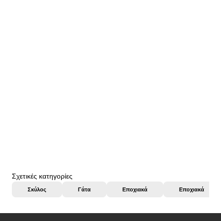
22115877
Imac Ανταλλακτικά Χερούλι+Κλιπς για Κλουβί Linus Μπλε
Για εμφάνιση τιμών θα πρέπει να συνδεθείτε ή να δημιουργήστε λογαριασμό
σύνδεση/εγγραφή
Σχετικές κατηγορίες
Σκύλος
Γάτα
Εποχιακά
Εποχιακά