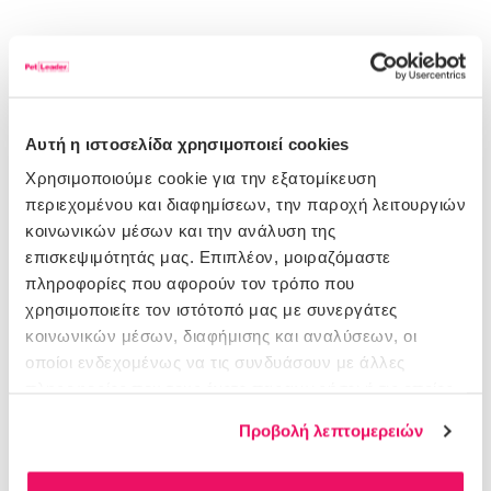
23200036
Αυτή η ιστοσελίδα χρησιμοποιεί cookies
Stefanplast Gulliver IATA 6 Κλουβί Μεταφοράς 92x64x66cm
Χρησιμοποιούμε cookie για την εξατομίκευση
περιεχομένου και διαφημίσεων, την παροχή λειτουργιών
2 ΜΕΓΈΘΗ
κοινωνικών μέσων και την ανάλυση της
Για εμφάνιση τιμών θα πρέπει να συνδεθείτε ή να δημιουργήστε λογαριασμό
επισκεψιμότητάς μας. Επιπλέον, μοιραζόμαστε
πληροφορίες που αφορούν τον τρόπο που
σύνδεση/εγγραφή
χρησιμοποιείτε τον ιστότοπό μας με συνεργάτες
κοινωνικών μέσων, διαφήμισης και αναλύσεων, οι
οποίοι ενδεχομένως να τις συνδυάσουν με άλλες
πληροφορίες που τους έχετε παραχωρήσει ή τις οποίες
έχουν συλλέξει σε σχέση με την από μέρους σας χρήση
Προβολή λεπτομερειών
των υπηρεσιών τους.