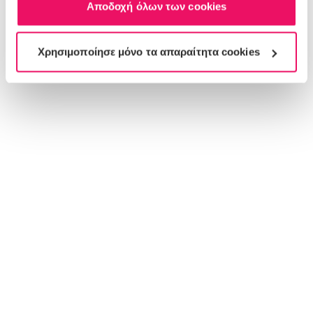
Αποδοχή όλων των cookies
Χρησιμοποίησε μόνο τα απαραίτητα cookies
22103514
Stefanplast Ανταλλακτική Πόρτα για Κλουβί Gulliver 4 IATA
Για εμφάνιση τιμών θα πρέπει να συνδεθείτε ή να δημιουργήστε λογαριασμό
σύνδεση/εγγραφή