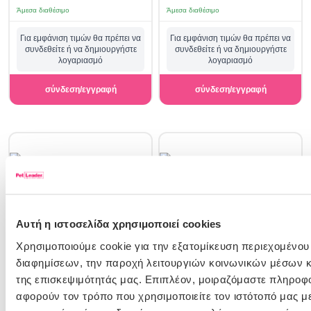
Άμεσα διαθέσιμο
Άμεσα διαθέσιμο
Για εμφάνιση τιμών θα πρέπει να
Για εμφάνιση τιμών θα πρέπει να
συνδεθείτε ή να δημιουργήστε
συνδεθείτε ή να δημιουργήστε
λογαριασμό
λογαριασμό
σύνδεση/εγγραφή
σύνδεση/εγγραφή
Αυτή η ιστοσελίδα χρησιμοποιεί cookies
Χρησιμοποιούμε cookie για την εξατομίκευση περιεχομένου
11400763
11400741
διαφημίσεων, την παροχή λειτουργιών κοινωνικών μέσων κ
Royal Canin Sterilised Jelly 85gr
Hill's Science Plan Cat Adult
Sterilized με Κοτόπουλο 85gr
της επισκεψιμότητάς μας. Επιπλέον, μοιραζόμαστε πληροφ
αφορούν τον τρόπο που χρησιμοποιείτε τον ιστότοπό μας μ
Άμεσα διαθέσιμο
Άμεσα διαθέσιμο