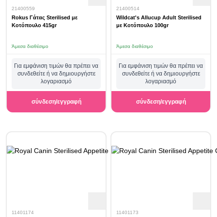
21400559
21400514
Rokus Γάτας Sterilised με
Wildcat's Allucup Adult Sterilised
Κοτόπουλο 415gr
με Κοτόπουλο 100gr
Άμεσα διαθέσιμο
Άμεσα διαθέσιμο
Για εμφάνιση τιμών θα πρέπει να
Για εμφάνιση τιμών θα πρέπει να
συνδεθείτε ή να δημιουργήστε
συνδεθείτε ή να δημιουργήστε
λογαριασμό
λογαριασμό
σύνδεση/εγγραφή
σύνδεση/εγγραφή
11401174
11401173