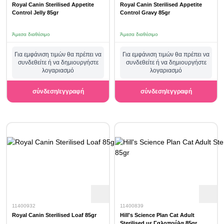
Royal Canin Sterilised Appetite
Royal Canin Sterilised Appetite
Control Jelly 85gr
Control Gravy 85gr
Άμεσα διαθέσιμο
Άμεσα διαθέσιμο
Για εμφάνιση τιμών θα πρέπει να
Για εμφάνιση τιμών θα πρέπει να
συνδεθείτε ή να δημιουργήστε
συνδεθείτε ή να δημιουργήστε
λογαριασμό
λογαριασμό
σύνδεση/εγγραφή
σύνδεση/εγγραφή
11400932
11400839
Royal Canin Sterilised Loaf 85gr
Hill's Science Plan Cat Adult
Sterilised με Γαλοπούλα 85gr