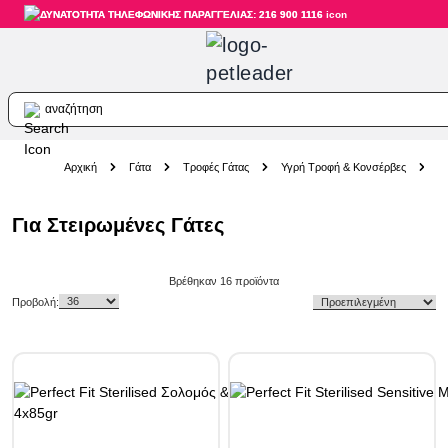
ΔΥΝΑΤΟΤΗΤΑ ΤΗΛΕΦΩΝΙΚΗΣ ΠΑΡΑΓΓΕΛΙΑΣ: 216 900 1116
αναζήτηση
Skip to Content
Αρχική
Γάτα
Τροφές Γάτας
Υγρή Τροφή & Κονσέρβες
Π
Για Στειρωμένες Γάτες
Skip to product list
Βρέθηκαν
16
προϊόντα
Προβολή: