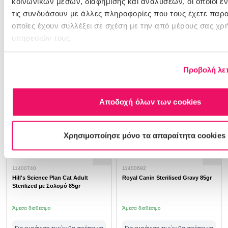
κοινωνικών μέσων, διαφήμισης και αναλύσεων, οι οποίοι 
τις συνδυάσουν με άλλες πληροφορίες που τους έχετε παρα
Για εμφάνιση τιμών θα πρέπει να
Για εμφάνιση τιμών θα πρέπει να
συνδεθείτε ή να δημιουργήστε
συνδεθείτε ή να δημιουργήστε
οποίες έχουν συλλέξει σε σχέση με την από μέρους σας χρ
λογαριασμό
λογαριασμό
υπηρεσιών τους.
σύνδεση/εγγραφή
σύνδεση/εγγραφή
Προβολή λε
Αποδοχή όλων των cookies
Χρησιμοποίησε μόνο τα απαραίτητα cookies
11400740
11400692
Hill's Science Plan Cat Adult
Royal Canin Sterilised Gravy 85gr
Sterilized με Σολομό 85gr
Άμεσα διαθέσιμο
Άμεσα διαθέσιμο