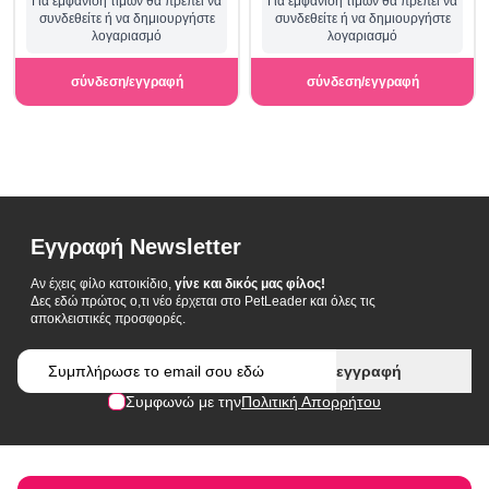
Για εμφάνιση τιμών θα πρέπει να
Για εμφάνιση τιμών θα πρέπει να
συνδεθείτε ή να δημιουργήστε
συνδεθείτε ή να δημιουργήστε
λογαριασμό
λογαριασμό
σύνδεση/εγγραφή
σύνδεση/εγγραφή
Εγγραφή Newsletter
Αν έχεις φίλο κατοικίδιο,
γίνε και δικός μας φίλος!
Δες εδώ πρώτος ο,τι νέο έρχεται στο PetLeader και όλες τις
αποκλειστικές προσφορές.
Email
εγγραφή
Συμφωνώ με την
Πολιτική Απορρήτου