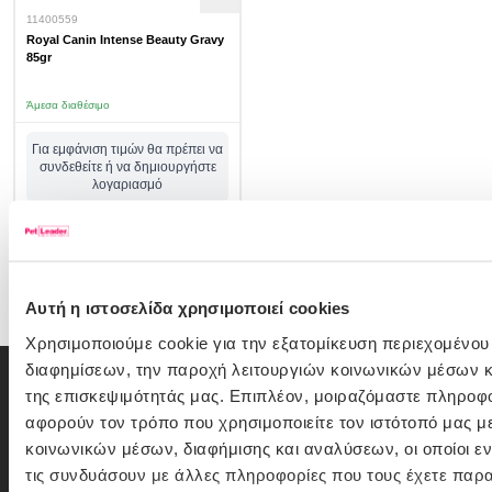
11400559
Royal Canin Intense Beauty Gravy
85gr
Άμεσα διαθέσιμο
Για εμφάνιση τιμών θα πρέπει να
συνδεθείτε ή να δημιουργήστε
λογαριασμό
σύνδεση/εγγραφή
Αυτή η ιστοσελίδα χρησιμοποιεί cookies
Χρησιμοποιούμε cookie για την εξατομίκευση περιεχομένου
διαφημίσεων, την παροχή λειτουργιών κοινωνικών μέσων κ
Εγγραφή Newsletter
της επισκεψιμότητάς μας. Επιπλέον, μοιραζόμαστε πληροφ
αφορούν τον τρόπο που χρησιμοποιείτε τον ιστότοπό μας μ
Αν έχεις φίλο κατοικίδιο,
γίνε και δικός μας φίλος!
κοινωνικών μέσων, διαφήμισης και αναλύσεων, οι οποίοι 
Δες εδώ πρώτος ο,τι νέο έρχεται στο PetLeader και όλες τις
αποκλειστικές προσφορές.
τις συνδυάσουν με άλλες πληροφορίες που τους έχετε παρα