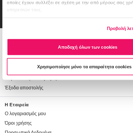
οποίες έχουν συλλέξει σε σχέση με την από μέρους σας χρ
Email
εγγραφή
υπηρεσιών τους.
Συμφωνώ με την
Πολιτική Απορρήτου
Προβολή λε
216 900 1116
Αποδοχή όλων των cookies
Θέλεις Βοήθεια;
Χρησιμοποίησε μόνο τα απαραίτητα cookies
Πώς πληρώνω
Παραδόσεις/Επιστροφές
Έξοδα αποστολής
Η Εταιρεία
Ο λογαριασμός μου
Όροι χρήσης
Προσωπικά Δεδομένα