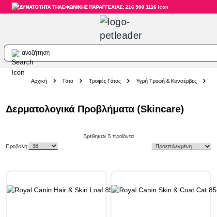
ΔΥΝΑΤΟΤΗΤΑ ΤΗΛΕΦΩΝΙΚΗΣ ΠΑΡΑΓΓΕΛΙΑΣ: 216 900 1116
αναζήτηση
Skip to Content
Αρχική
Γάτα
Τροφές Γάτας
Υγρή Τροφή & Κονσέρβες
Π
Δερματολογικά Προβλήματα (Skincare)
Skip to product list
Βρέθηκαν
5
προϊόντα
Προβολή: