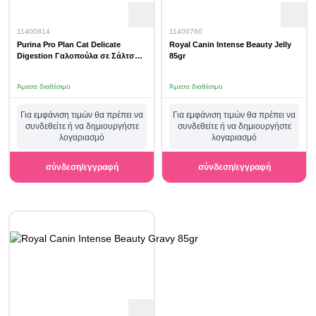
11400814
11400760
Purina Pro Plan Cat Delicate
Royal Canin Intense Beauty Jelly
Digestion Γαλοπούλα σε Σάλτσα
85gr
85gr
Άμεσα διαθέσιμο
Άμεσα διαθέσιμο
Για εμφάνιση τιμών θα πρέπει να
Για εμφάνιση τιμών θα πρέπει να
συνδεθείτε ή να δημιουργήστε
συνδεθείτε ή να δημιουργήστε
λογαριασμό
λογαριασμό
σύνδεση/εγγραφή
σύνδεση/εγγραφή