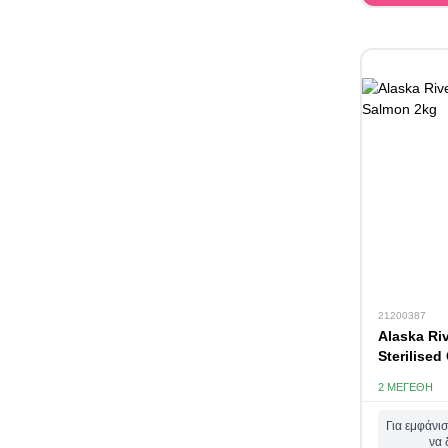
21200387
Alaska Riv
Sterilise
2 ΜΕΓΈΘΗ
Για εμφάνισ
να 