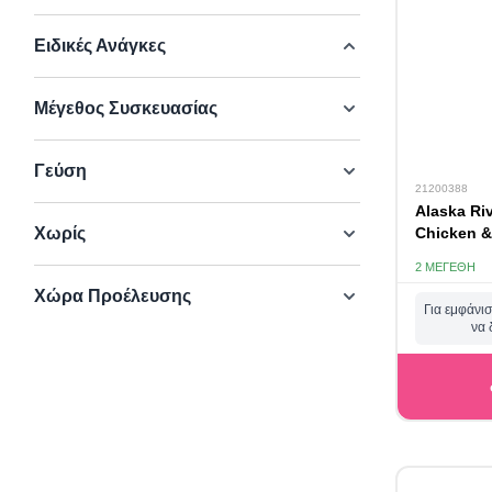
Ειδικές Ανάγκες
Μέγεθος Συσκευασίας
Γεύση
21200388
Alaska Riv
Χωρίς
Chicken &
2 ΜΕΓΈΘΗ
Χώρα Προέλευσης
Για εμφάνισ
να 