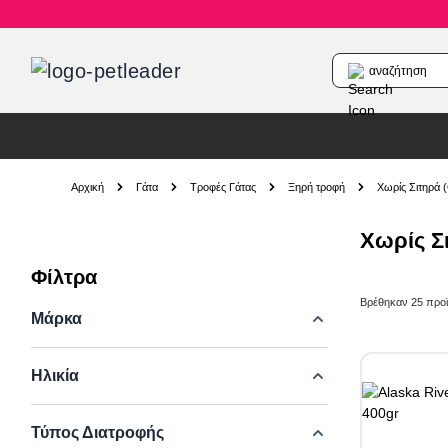
αναζήτηση
Skip to Content
Αρχική
Γάτα
Τροφές Γάτας
Ξηρή τροφή
Χωρίς Σιτηρά 
Χωρίς Σι
Φίλτρα
Skip to product list
Βρέθηκαν
25
προϊ
Μάρκα
Ηλικία
Τύπος Διατροφής