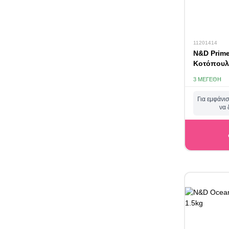
11201414
N&D Prime 
Κοτόπουλ
3 ΜΕΓΈΘΗ
Για εμφάνισ
να 