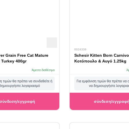
0024339
er Grain Free Cat Mature
Schesir Kitten Born Carnivo
 Turkey 400gr
Κοτόπουλο & Αυγό 1.25kg
Άμεσα διαθέσιμο
Ά
η τιμών θα πρέπει να συνδεθείτε ή
Για εμφάνιση τιμών θα πρέπει να 
δημιουργήστε λογαριασμό
να δημιουργήστε λογαρι
σύνδεση/εγγραφή
σύνδεση/εγγραφ