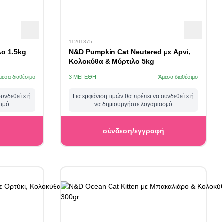
11201375
ο 1.5kg
N&D Pumpkin Cat Neutered με Αρνί,
Κολοκύθα & Μύρτιλο 5kg
μεσα διαθέσιμο
3 ΜΕΓΈΘΗ
Άμεσα διαθέσιμο
συνδεθείτε ή
Για εμφάνιση τιμών θα πρέπει να συνδεθείτε ή
ασμό
να δημιουργήστε λογαριασμό
ή
σύνδεση/εγγραφή