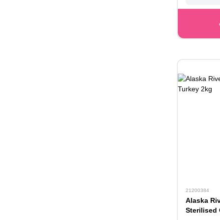
21200384
Alaska Riv
Sterilised