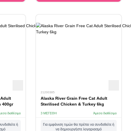
21200385
 Adult
Alaska River Grain Free Cat Adult
n 400gr
Sterilised Chicken & Turkey 6kg
μεσα διαθέσιμο
3 ΜΕΓΈΘΗ
Άμεσα διαθέσιμο
συνδεθείτε ή
Για εμφάνιση τιμών θα πρέπει να συνδεθείτε ή
ασμό
να δημιουργήστε λογαριασμό