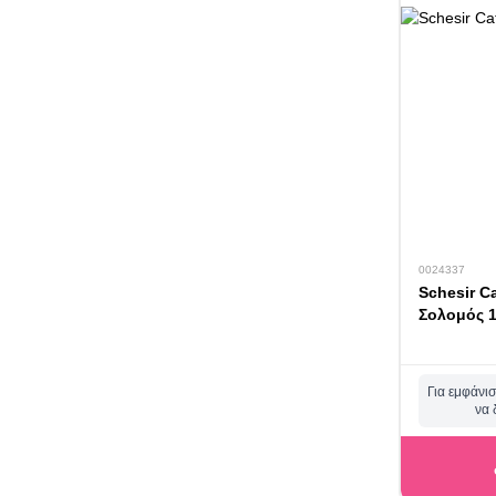
0024337
Schesir C
Σολομός 1
Για εμφάνισ
να 