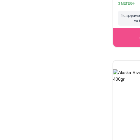
3 ΜΕΓΈΘΗ
Για εμφάνισ
να 