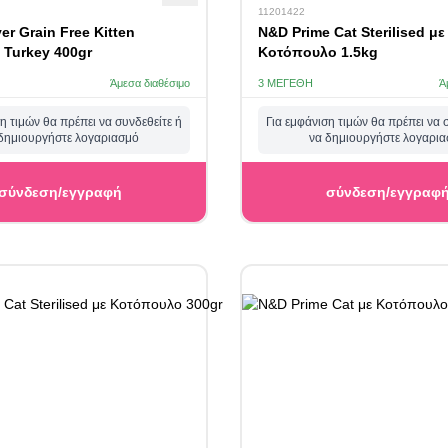
11201422
er Grain Free Kitten
N&D Prime Cat Sterilised με
 Turkey 400gr
Κοτόπουλο 1.5kg
Άμεσα διαθέσιμο
3 ΜΕΓΈΘΗ
Ά
η τιμών θα πρέπει να συνδεθείτε ή
Για εμφάνιση τιμών θα πρέπει να 
δημιουργήστε λογαριασμό
να δημιουργήστε λογαρι
σύνδεση/εγγραφή
σύνδεση/εγγραφ