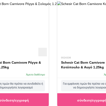
0024336
at Born Carnivore Ρέγγα &
Schesir Cat Born Carnivore
.25kg
Κοτόπουλο & Αυγό 1.25kg
Άμεσα διαθέσιμο
Ά
η τιμών θα πρέπει να συνδεθείτε ή
Για εμφάνιση τιμών θα πρέπει να 
δημιουργήστε λογαριασμό
να δημιουργήστε λογαρι
σύνδεση/εγγραφή
σύνδεση/εγγραφ