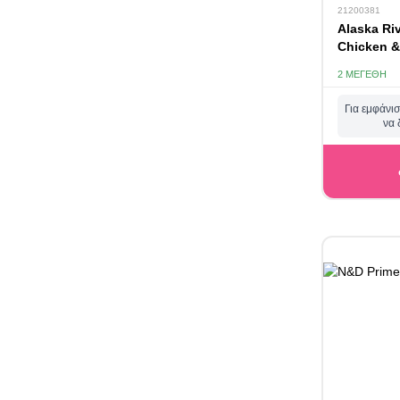
21200381
Alaska Riv
Chicken &
2 ΜΕΓΈΘΗ
Για εμφάνισ
να 