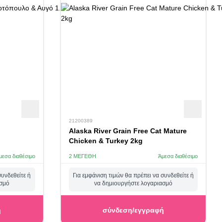
21200389
Alaska River Grain Free Cat Mature
Chicken & Turkey 2kg
μεσα διαθέσιμο
2 ΜΕΓΈΘΗ
Άμεσα διαθέσιμο
συνδεθείτε ή
Για εμφάνιση τιμών θα πρέπει να συνδεθείτε ή
ασμό
να δημιουργήστε λογαριασμό
ή
σύνδεση/εγγραφή