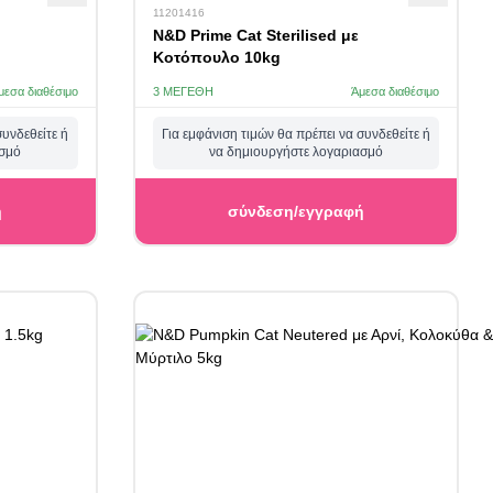
11201416
N&D Prime Cat Sterilised με
Κοτόπουλο 10kg
μεσα διαθέσιμο
3 ΜΕΓΈΘΗ
Άμεσα διαθέσιμο
συνδεθείτε ή
Για εμφάνιση τιμών θα πρέπει να συνδεθείτε ή
ασμό
να δημιουργήστε λογαριασμό
ή
σύνδεση/εγγραφή