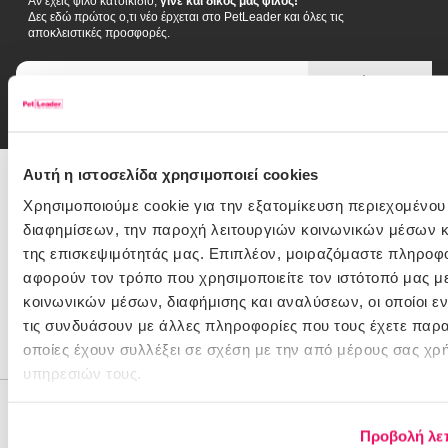
Αν έχεις φίλο κατοικίδιο,
γίνε και δικός μας φίλος!
Δες εδώ πρώτος ο,τι νέο έρχεται στο PetLeader και όλες τις
αποκλειστικές προσφορές.
Email
εγγραφή
Συμφωνώ με την
Πολιτική Απορρήτου
Αυτή η ιστοσελίδα χρησιμοποιεί cookies
216 900 1116
Χρησιμοποιούμε cookie για την εξατομίκευση περιεχομένου
διαφημίσεων, την παροχή λειτουργιών κοινωνικών μέσων κ
της επισκεψιμότητάς μας. Επιπλέον, μοιραζόμαστε πληροφ
Θέλεις Βοήθεια;
αφορούν τον τρόπο που χρησιμοποιείτε τον ιστότοπό μας μ
Πώς πληρώνω
κοινωνικών μέσων, διαφήμισης και αναλύσεων, οι οποίοι 
Παραδόσεις/Επιστροφές
τις συνδυάσουν με άλλες πληροφορίες που τους έχετε παρα
οποίες έχουν συλλέξει σε σχέση με την από μέρους σας χρ
Έξοδα αποστολής
υπηρεσιών τους.
Η Εταιρεία
Προβολή λε
Ο λογαριασμός μου