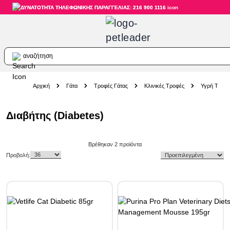
ΔΥΝΑΤΟΤΗΤΑ ΤΗΛΕΦΩΝΙΚΗΣ ΠΑΡΑΓΓΕΛΙΑΣ: 216 900 1116
αναζήτηση
Skip to Content
Αρχική
Γάτα
Τροφές Γάτας
Κλινικές Τροφές
Υγρή Τροφή
Διαβήτης (Diabetes)
Skip to product list
Βρέθηκαν
2
προϊόντα
Προβολή: