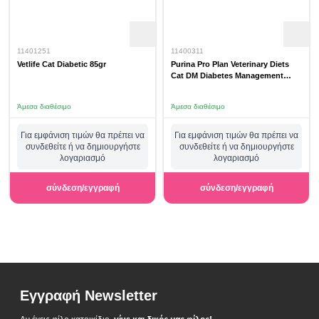
11401251
11400311
Vetlife Cat Diabetic 85gr
Purina Pro Plan Veterinary Diets
Cat DM Diabetes Management
Mousse 195gr
Άμεσα διαθέσιμο
Άμεσα διαθέσιμο
Για εμφάνιση τιμών θα πρέπει να
Για εμφάνιση τιμών θα πρέπει να
συνδεθείτε ή να δημιουργήστε
συνδεθείτε ή να δημιουργήστε
λογαριασμό
λογαριασμό
σύνδεση/εγγραφή
σύνδεση/εγγραφή
Εγγραφή Newsletter