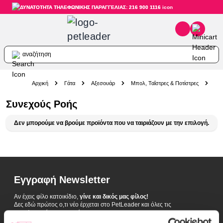
ΔΥΝΑΤΟΤΗΤΑ ΤΗΛΕΦΩΝΙΚΗΣ ΠΑΡΑΓΓΕΛΙΑΣ: 216 900 1116
αναζήτηση
Skip to Content
Αρχική
Γάτα
Αξεσουάρ
Μπολ, Ταΐστρες & Ποτίστρες
Αυτ
Συνεχούς Ροής
Δεν μπορούμε να βρούμε προϊόντα που να ταιριάζουν με την επιλογή.
Εγγραφή Newsletter
Αν έχεις φίλο κατοικίδιο,
γίνε και δικός μας φίλος!
Δες εδώ πρώτος ο,τι νέο έρχεται στο PetLeader και όλες τις
αποκλειστικές προσφορές.