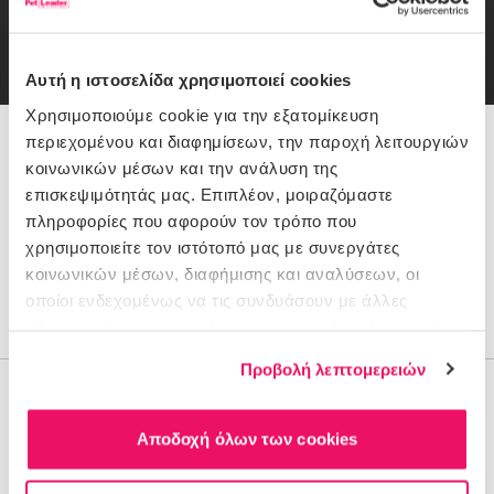
Email
εγγραφή
Συμφωνώ με την
Πολιτική Απορρήτου
Αυτή η ιστοσελίδα χρησιμοποιεί cookies
Χρησιμοποιούμε cookie για την εξατομίκευση
περιεχομένου και διαφημίσεων, την παροχή λειτουργιών
216 900 1116
κοινωνικών μέσων και την ανάλυση της
επισκεψιμότητάς μας. Επιπλέον, μοιραζόμαστε
πληροφορίες που αφορούν τον τρόπο που
Θέλεις Βοήθεια;
χρησιμοποιείτε τον ιστότοπό μας με συνεργάτες
Πώς πληρώνω
κοινωνικών μέσων, διαφήμισης και αναλύσεων, οι
Παραδόσεις/Επιστροφές
οποίοι ενδεχομένως να τις συνδυάσουν με άλλες
Έξοδα αποστολής
πληροφορίες που τους έχετε παραχωρήσει ή τις οποίες
έχουν συλλέξει σε σχέση με την από μέρους σας χρήση
Προβολή λεπτομερειών
των υπηρεσιών τους.
Η Εταιρεία
Ο λογαριασμός μου
Αποδοχή όλων των cookies
Όροι χρήσης
Προσωπικά Δεδομένα