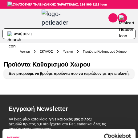
ΔΥΝΑΤΟΤΗΤΑ ΤΗΛΕΦΩΝΙΚΗΣ ΠΑΡΑΓΓΕΛΙΑΣ: 216 900 1116
αναζήτηση
Skip to Content
Αρχική
ΣΚΥΛΟΣ
Υγιεινή
Προϊόντα Καθαρισμού Χώρου
Προϊόντα Καθαρισμού Χώρου
Δεν μπορούμε να βρούμε προϊόντα που να ταιριάζουν με την επιλογή.
Εγγραφή Newsletter
Αν έχεις φίλο κατοικίδιο,
γίνε και δικός μας φίλος!
Δες εδώ πρώτος ο,τι νέο έρχεται στο PetLeader και όλες τις
αποκλειστικές προσφορές.