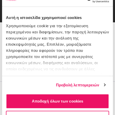
Email
εγγραφή
Συμφωνώ με την
Πολιτική Απορρήτου
Αυτή η ιστοσελίδα χρησιμοποιεί cookies
Χρησιμοποιούμε cookie για την εξατομίκευση
περιεχομένου και διαφημίσεων, την παροχή λειτουργιών
216 900 1116
κοινωνικών μέσων και την ανάλυση της
επισκεψιμότητάς μας. Επιπλέον, μοιραζόμαστε
Θέλεις Βοήθεια;
πληροφορίες που αφορούν τον τρόπο που
χρησιμοποιείτε τον ιστότοπό μας με συνεργάτες
Πώς πληρώνω
κοινωνικών μέσων, διαφήμισης και αναλύσεων, οι
Παραδόσεις/Επιστροφές
οποίοι ενδεχομένως να τις συνδυάσουν με άλλες
Έξοδα αποστολής
πληροφορίες που τους έχετε παραχωρήσει ή τις οποίες
έχουν συλλέξει σε σχέση με την από μέρους σας χρήση
Προβολή λεπτομερειών
των υπηρεσιών τους.
Η Εταιρεία
Ο λογαριασμός μου
Αποδοχή όλων των cookies
Όροι χρήσης
Προσωπικά Δεδομένα